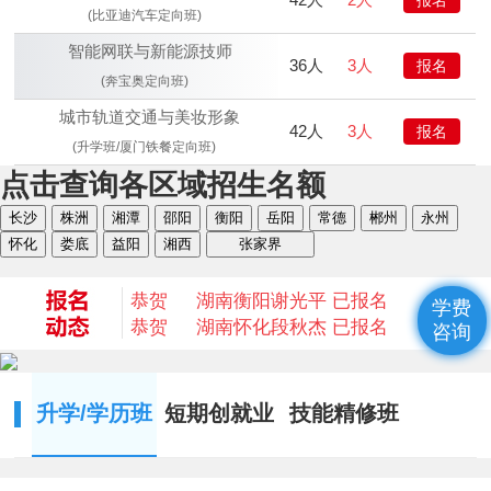
恭贺
湖南益阳
苏*琮 已报名
(比亚迪汽车定向班)
恭贺
湖南衡阳
谢光平 已报名
智能网联与新能源技师
恭贺
湖南怀化
段秋杰 已报名
36人
3人
报名
(奔宝奥定向班)
恭贺
湖南衡阳
何* 已报名
恭贺
湖南益阳
陈* 已报名
城市轨道交通与美妆形象
42人
3人
报名
恭贺
湖南湘西
何*凡 已报名
(升学班/厦门铁餐定向班)
恭贺
湖南益阳
卢*俊 已报名
点击查询各区域招生名额
恭贺
湖南长沙
李*辉 已报名
长沙
株洲
湘潭
邵阳
衡阳
岳阳
常德
郴州
永州
恭贺
湖南邵阳
杨*成 已报名
怀化
娄底
益阳
湘西
张家界
恭贺
湖南郴州
刘* 已报名
恭贺
湖南益阳
苏*琮 已报名
恭贺
湖南衡阳
谢光平 已报名
学费
恭贺
湖南怀化
段秋杰 已报名
咨询
升学/学历班
短期创就业
技能精修班