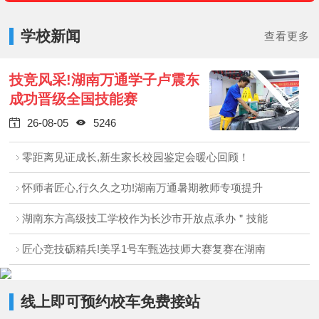
学校新闻
查看更多
技竞风采!湖南万通学子卢震东
成功晋级全国技能赛
26-08-05
5246


零距离见证成长,新生家长校园鉴定会暖心回顾！
怀师者匠心,行久久之功!湖南万通暑期教师专项提升
湖南东方高级技工学校作为长沙市开放点承办＂技能
匠心竞技砺精兵!美孚1号车甄选技师大赛复赛在湖南
线上即可预约校车免费接站