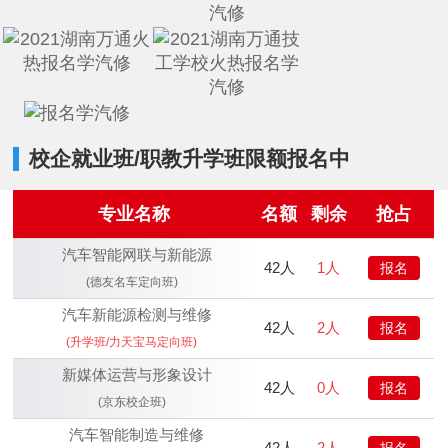
校企就业班/职教升学班限额报名中
专业名称
名额
剩余
抢占
汽车智能网联与新能源
42人
1人
报名
(德友名车定向班)
恭贺
湖南衡阳
何* 已报名
恭贺
湖南益阳
陈* 已报名
汽车新能源检测与维修
42人
2人
报名
恭贺
湖南湘西
何*凡 已报名
(升学班/力天宝马定向班)
恭贺
湖南益阳
卢*俊 已报名
新媒体运营与形象设计
恭贺
湖南长沙
李*辉 已报名
42人
0人
报名
(京东校企班)
恭贺
湖南邵阳
杨*成 已报名
恭贺
湖南郴州
刘* 已报名
汽车智能制造与维修
42人
2人
报名