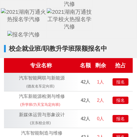
校企就业班/职教升学班限额报名中
专业名称
名额
剩余
抢占
汽车智能网联与新能源
42人
1人
报名
(德友名车定向班)
汽车新能源检测与维修
42人
2人
报名
(升学班/力天宝马定向班)
新媒体运营与形象设计
42人
0人
报名
(京东校企班)
汽车智能制造与维修
42人
2人
报名