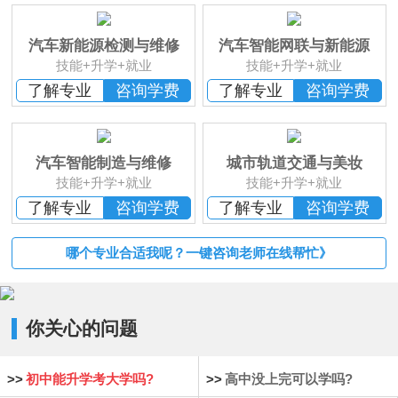
班
恭贺
湖南湘西
何*凡 已报名
恭贺
湖南益阳
卢*俊 已报名
汽车新能源检测与维修
汽车智能网联与新能源
恭贺
湖南长沙
李*辉 已报名
技能+升学+就业
技能+升学+就业
恭贺
湖南邵阳
杨*成 已报名
了解专业
咨询学费
了解专业
咨询学费
恭贺
湖南郴州
刘* 已报名
恭贺
湖南益阳
苏*琮 已报名
恭贺
湖南衡阳
谢光平 已报名
汽车智能制造与维修
城市轨道交通与美妆
恭贺
湖南怀化
段秋杰 已报名
技能+升学+就业
技能+升学+就业
了解专业
咨询学费
了解专业
咨询学费
哪个专业合适我呢？一键咨询老师在线帮忙》
你关心的问题
>>
初中能升学考大学吗?
>>
高中没上完可以学吗?