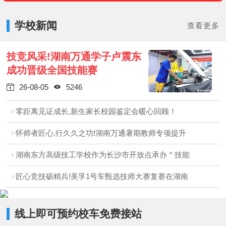
学校新闻
查看更多
技竞风采!湖南万通学子卢震东
成功晋级全国技能赛
26-08-05
5246


零距离见证成长,新生家长校园鉴定会暖心回顾！
怀师者匠心,行久久之功!湖南万通暑期教师专项提升
湖南东方高级技工学校作为长沙市开放点承办＂技能
匠心竞技砺精兵!美孚1号车甄选技师大赛复赛在湖南
线上即可预约校车免费接站