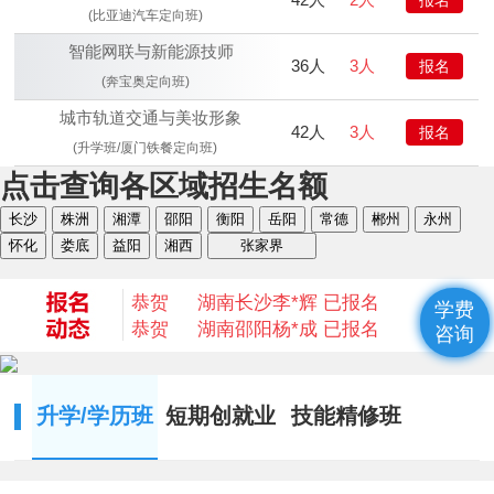
(比亚迪汽车定向班)
智能网联与新能源技师
36人
3人
报名
(奔宝奥定向班)
城市轨道交通与美妆形象
42人
3人
报名
(升学班/厦门铁餐定向班)
点击查询各区域招生名额
恭贺
湖南衡阳
何* 已报名
长沙
株洲
湘潭
邵阳
衡阳
岳阳
常德
郴州
永州
恭贺
湖南益阳
陈* 已报名
怀化
娄底
益阳
湘西
张家界
恭贺
湖南湘西
何*凡 已报名
恭贺
湖南益阳
卢*俊 已报名
恭贺
湖南长沙
李*辉 已报名
学费
恭贺
湖南邵阳
杨*成 已报名
咨询
恭贺
湖南郴州
刘* 已报名
恭贺
湖南益阳
苏*琮 已报名
恭贺
湖南衡阳
谢光平 已报名
升学/学历班
短期创就业
技能精修班
恭贺
湖南怀化
段秋杰 已报名
恭贺
湖南衡阳
何* 已报名
恭贺
湖南益阳
陈* 已报名