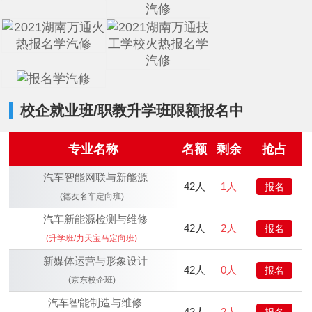
校企就业班/职教升学班限额报名中
专业名称
名额
剩余
抢占
汽车智能网联与新能源
42人
1人
报名
(德友名车定向班)
汽车新能源检测与维修
42人
2人
报名
(升学班/力天宝马定向班)
新媒体运营与形象设计
42人
0人
报名
(京东校企班)
汽车智能制造与维修
42人
2人
报名