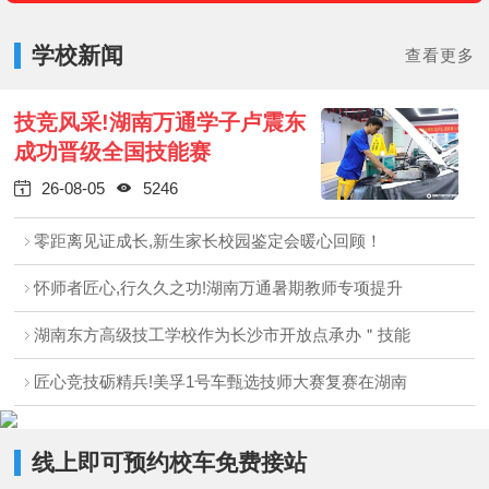
学校新闻
查看更多
技竞风采!湖南万通学子卢震东
成功晋级全国技能赛
26-08-05
5246


零距离见证成长,新生家长校园鉴定会暖心回顾！
怀师者匠心,行久久之功!湖南万通暑期教师专项提升
湖南东方高级技工学校作为长沙市开放点承办＂技能
匠心竞技砺精兵!美孚1号车甄选技师大赛复赛在湖南
线上即可预约校车免费接站