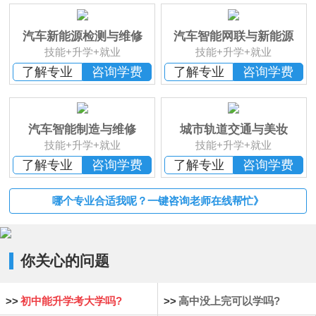
班
恭贺
湖南湘西
何*凡 已报名
恭贺
湖南益阳
卢*俊 已报名
汽车新能源检测与维修
汽车智能网联与新能源
恭贺
湖南长沙
李*辉 已报名
技能+升学+就业
技能+升学+就业
恭贺
湖南邵阳
杨*成 已报名
了解专业
咨询学费
了解专业
咨询学费
恭贺
湖南郴州
刘* 已报名
恭贺
湖南益阳
苏*琮 已报名
恭贺
湖南衡阳
谢光平 已报名
汽车智能制造与维修
城市轨道交通与美妆
恭贺
湖南怀化
段秋杰 已报名
技能+升学+就业
技能+升学+就业
了解专业
咨询学费
了解专业
咨询学费
哪个专业合适我呢？一键咨询老师在线帮忙》
你关心的问题
>>
初中能升学考大学吗?
>>
高中没上完可以学吗?