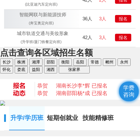
(比亚迪汽车定向班)
智能网联与新能源技师
36人
3人
报名
(奔宝奥定向班)
城市轨道交通与美妆形象
42人
3人
报名
(升学班/厦门铁餐定向班)
点击查询各区域招生名额
恭贺
湖南衡阳
何* 已报名
长沙
株洲
湘潭
邵阳
衡阳
岳阳
常德
郴州
永州
恭贺
湖南益阳
陈* 已报名
怀化
娄底
益阳
湘西
张家界
恭贺
湖南湘西
何*凡 已报名
恭贺
湖南益阳
卢*俊 已报名
恭贺
湖南长沙
李*辉 已报名
学费
恭贺
湖南邵阳
杨*成 已报名
咨询
恭贺
湖南郴州
刘* 已报名
恭贺
湖南益阳
苏*琮 已报名
恭贺
湖南衡阳
谢光平 已报名
升学/学历班
短期创就业
技能精修班
恭贺
湖南怀化
段秋杰 已报名
恭贺
湖南衡阳
何* 已报名
恭贺
湖南益阳
陈* 已报名