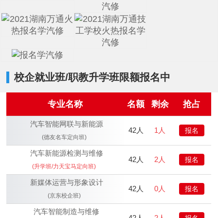
校企就业班/职教升学班限额报名中
专业名称
名额
剩余
抢占
汽车智能网联与新能源
42人
1人
报名
(德友名车定向班)
汽车新能源检测与维修
42人
2人
报名
(升学班/力天宝马定向班)
新媒体运营与形象设计
42人
0人
报名
(京东校企班)
汽车智能制造与维修
42人
2人
报名