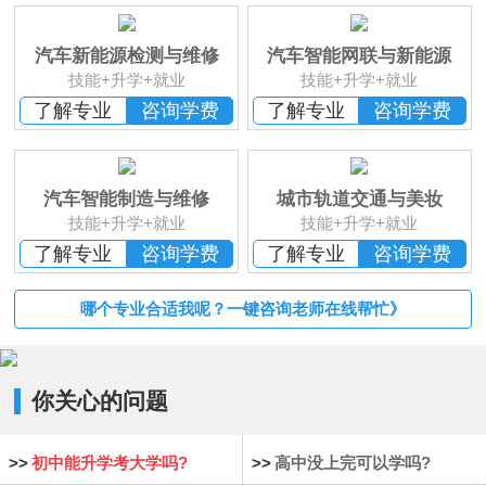
班
恭贺
湖南长沙
李*辉 已报名
恭贺
湖南邵阳
杨*成 已报名
汽车新能源检测与维修
汽车智能网联与新能源
恭贺
湖南郴州
刘* 已报名
技能+升学+就业
技能+升学+就业
恭贺
湖南益阳
苏*琮 已报名
了解专业
咨询学费
了解专业
咨询学费
恭贺
湖南衡阳
谢光平 已报名
恭贺
湖南怀化
段秋杰 已报名
汽车智能制造与维修
城市轨道交通与美妆
技能+升学+就业
技能+升学+就业
了解专业
咨询学费
了解专业
咨询学费
哪个专业合适我呢？一键咨询老师在线帮忙》
你关心的问题
>>
初中能升学考大学吗?
>>
高中没上完可以学吗?