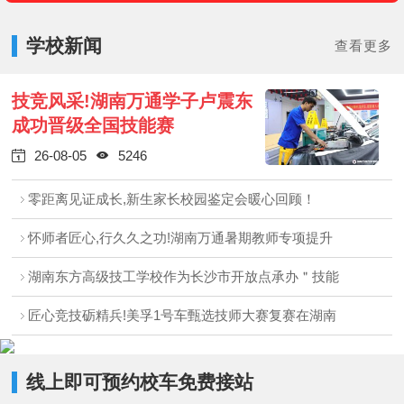
学校新闻
查看更多
技竞风采!湖南万通学子卢震东
成功晋级全国技能赛
26-08-05
5246


零距离见证成长,新生家长校园鉴定会暖心回顾！
怀师者匠心,行久久之功!湖南万通暑期教师专项提升
湖南东方高级技工学校作为长沙市开放点承办＂技能
匠心竞技砺精兵!美孚1号车甄选技师大赛复赛在湖南
线上即可预约校车免费接站