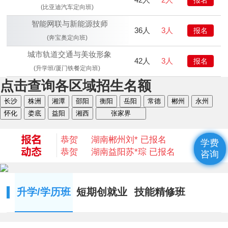
(比亚迪汽车定向班)
智能网联与新能源技师
36人
3人
报名
(奔宝奥定向班)
城市轨道交通与美妆形象
42人
3人
报名
恭贺
湖南衡阳
何* 已报名
(升学班/厦门铁餐定向班)
恭贺
湖南益阳
陈* 已报名
点击查询各区域招生名额
恭贺
湖南湘西
何*凡 已报名
长沙
株洲
湘潭
邵阳
衡阳
岳阳
常德
郴州
永州
恭贺
湖南益阳
卢*俊 已报名
怀化
娄底
益阳
湘西
张家界
恭贺
湖南长沙
李*辉 已报名
恭贺
湖南邵阳
杨*成 已报名
恭贺
湖南郴州
刘* 已报名
学费
恭贺
湖南益阳
苏*琮 已报名
咨询
恭贺
湖南衡阳
谢光平 已报名
恭贺
湖南怀化
段秋杰 已报名
恭贺
湖南衡阳
何* 已报名
升学/学历班
短期创就业
技能精修班
恭贺
湖南益阳
陈* 已报名
恭贺
湖南湘西
何*凡 已报名
恭贺
湖南益阳
卢*俊 已报名